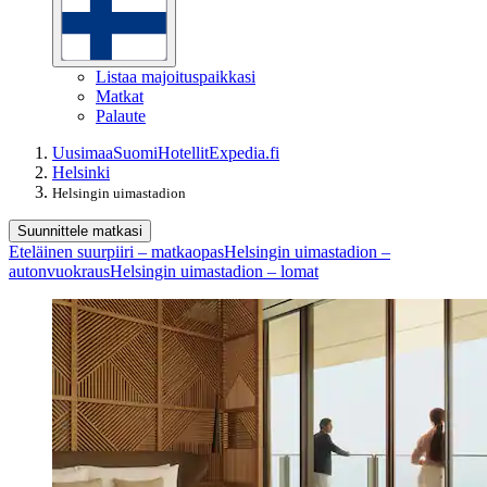
Listaa majoituspaikkasi
Matkat
Palaute
Uusimaa
Suomi
Hotellit
Expedia.fi
Helsinki
Helsingin uimastadion
Suunnittele matkasi
Eteläinen suurpiiri – matkaopas
Helsingin uimastadion –
autonvuokraus
Helsingin uimastadion – lomat