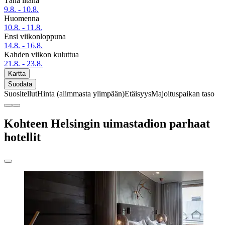
Tänä iltana
9.8. - 10.8.
Huomenna
10.8. - 11.8.
Ensi viikonloppuna
14.8. - 16.8.
Kahden viikon kuluttua
21.8. - 23.8.
Kartta
Suodata
Suositellut
Hinta (alimmasta ylimpään)
Etäisyys
Majoituspaikan taso
Kohteen Helsingin uimastadion parhaat
hotellit