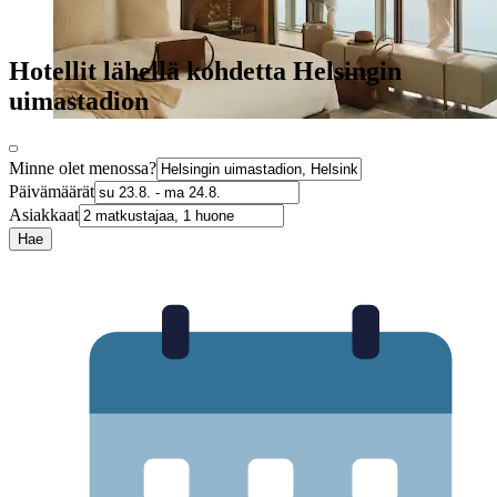
Hotellit lähellä kohdetta Helsingin
uimastadion
Minne olet menossa?
Päivämäärät
Asiakkaat
Hae