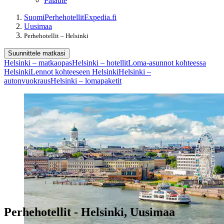
Palaute
Suomi
Perhehotellit
Expedia.fi
Uusimaa
Perhehotellit – Helsinki
Suunnittele matkasi
Helsinki – matkaopas
Helsinki – hotellit
Loma-asunnot kohteessa
Helsinki
Lennot kohteeseen Helsinki
Helsinki –
autonvuokraus
Helsinki – lomapaketit
Perhehotellit - Helsinki, Uusimaa