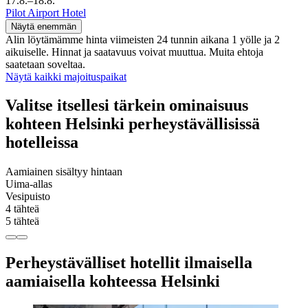
17.8.–18.8.
Pilot Airport Hotel
Näytä enemmän
Alin löytämämme hinta viimeisten 24 tunnin aikana 1 yölle ja 2
aikuiselle. Hinnat ja saatavuus voivat muuttua. Muita ehtoja
saatetaan soveltaa.
Näytä kaikki majoituspaikat
Valitse itsellesi tärkein ominaisuus
kohteen Helsinki perheystävällisissä
hotelleissa
Aamiainen sisältyy hintaan
Uima-allas
Vesipuisto
4 tähteä
5 tähteä
Perheystävälliset hotellit ilmaisella
aamiaisella kohteessa Helsinki