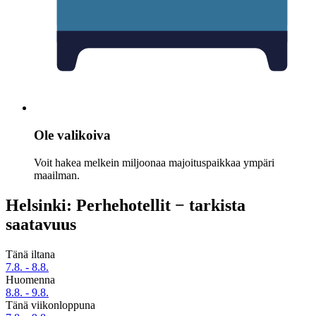
Ole valikoiva
Voit hakea melkein miljoonaa majoituspaikkaa ympäri
maailman.
Helsinki: Perhehotellit − tarkista
saatavuus
Tänä iltana
7.8. - 8.8.
Huomenna
8.8. - 9.8.
Tänä viikonloppuna