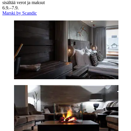
sisältää verot ja maksut
6.9.–7.9.
Marski by Scandic