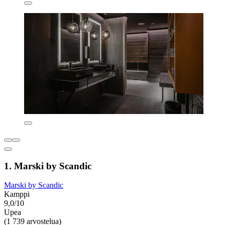
1. Marski by Scandic
Marski by Scandic
Kamppi
9,0/10
Upea
(1 739 arvostelua)