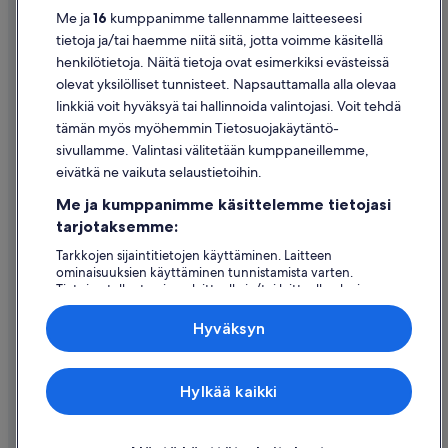
Tietosuoja
Me ja
16
kumppanimme tallennamme laitteeseesi
Evästeet
tietoja ja/tai haemme niitä siitä, jotta voimme käsitellä
henkilötietoja. Näitä tietoja ovat esimerkiksi evästeissä
Käyttöehdot
olevat yksilölliset tunnisteet. Napsauttamalla alla olevaa
Oikeudelliset tiedot / ota meihin yhteyttä
linkkiä voit hyväksyä tai hallinnoida valintojasi. Voit tehdä
tämän myös myöhemmin Tietosuojakäytäntö-
Sisältövaatimukset ja ilmoituksen tekeminen sisällöstä
sivullamme. Valintasi välitetään kumppaneillemme,
eivätkä ne vaikuta selaustietoihin.
Tuki
Me ja kumppanimme käsittelemme tietojasi
Ota yhteyttä
tarjotaksemme:
Varauksen muuttaminen tai peruuttaminen
Tarkkojen sijaintitietojen käyttäminen. Laitteen
ominaisuuksien käyttäminen tunnistamista varten.
Hyvityksen hakeminen ja aikarajat
Tietojen tallentaminen laitteelle ja/tai laitteella olevien
tietojen käyttö. Kohdennettu mainonta ja personoitu
Varaa lento lentoyhtiön hyvityskupongeilla
sisältö, mainonnan ja sisällön mittaus, yleisötutkimus ja
Hyväksyn
palvelujen kehittäminen.
Kansainväliset matka-asiakirjat
Kumppanien (toimittajien) luettelo
Expedia Inc. ei ole vastuussa ulkoisten sivustojen sisällöstä.
Hylkää kaikki
© 2026 Expedia, Inc., Expedia Groupin yritys. Kaikki oikeudet
pidätetään. Expedia ja Expedia-logo ovat Expedia, Inc.:n tavaramerkkejä
tai rekisteröityjä tavaramerkkejä.