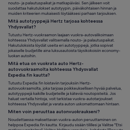
nouto- ja palautuspaikat ja matkapäiväsi. Sen jälkeen voit
suodattaa hakutulokset autotyypin, päiväkohtaisen hinnan ja
muiden kriteerien mukaisesti löytääksesi parhaan tarjouksen.
Mitä autotyyppejä Hertz tarjoaa kohteessa
Yhdysvallat?
Tutustu Hertz-vuokraamon laajaan vuokra-autovalikoimaan
kohteessa Yhdysvallat valitsemalla nouto- ja palautuspaikat.
Hakutuloksista löydät useita eri autotyyppejä, jotka sopivat
jokaiselle budjetille aina luksusautoista täysikokoisiin economy-
luokan autoihin.
Mitä etua on vuokrata auto Hertz-
autovuokraamolta kohteessa Yhdysvallat
Expedia.fin kautta?
Tutustu Expedia.fin loistaviin tarjouksiin Hertz-
autovuokraamolta, joka tarjoaa poikkeuksellisen hyvää palvelua,
autotyyppejä kaikille budjeteille ja käteviä noutopisteitä. Jos
haluat vertailla hintoja, voit tarkistaa vuokra-autotarjoukset
kohteessa Yhdysvallat ja varata auton uskomattomaan hintaan.
Miten voin peruuttaa autonvuokraukseni?
Noudettaessa maksettavan vuokra-auton peruuttaminen on
helppoa Expedia.fin kautta. Kirjaudu sisään tilillesi ja Valitse "Etsi