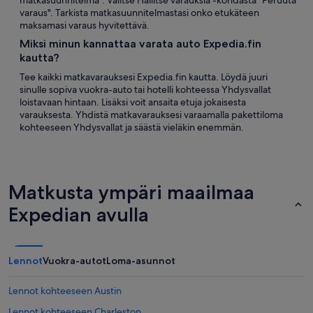
matkasuunnitelma". Valitse Hallitse varauksia -kohdasta "Peruuta
varaus". Tarkista matkasuunnitelmastasi onko etukäteen
maksamasi varaus hyvitettävä.
Miksi minun kannattaa varata auto Expedia.fin
kautta?
Tee kaikki matkavarauksesi Expedia.fin kautta. Löydä juuri
sinulle sopiva vuokra-auto tai hotelli kohteessa Yhdysvallat
loistavaan hintaan. Lisäksi voit ansaita etuja jokaisesta
varauksesta. Yhdistä matkavarauksesi varaamalla pakettiloma
kohteeseen Yhdysvallat ja säästä vieläkin enemmän.
Matkusta ympäri maailmaa
Expedian avulla
Lennot
Vuokra-autot
Loma-asunnot
Lennot kohteeseen Austin
Lennot kohteeseen Charleston