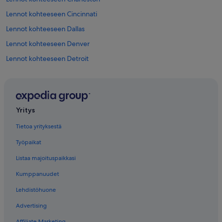
Lennot kohteeseen Cincinnati
Lennot kohteeseen Dallas
Lennot kohteeseen Denver
Lennot kohteeseen Detroit
Lennot kohteeseen Fort Lauderdale
Lennot kohteeseen Kansas City
Lennot kohteeseen Las Vegas
Yritys
Lennot kohteeseen Los Angeles
Tietoa yrityksestä
Lennot kohteeseen Memphis
Työpaikat
Lennot kohteeseen Miami
Listaa majoituspaikkasi
Lennot kohteeseen Minneapolis
Kumppanuudet
Lennot kohteeseen Nashville
Lehdistöhuone
Lennot kohteeseen New York
Advertising
Lennot kohteeseen Oakland
Affiliate Marketing