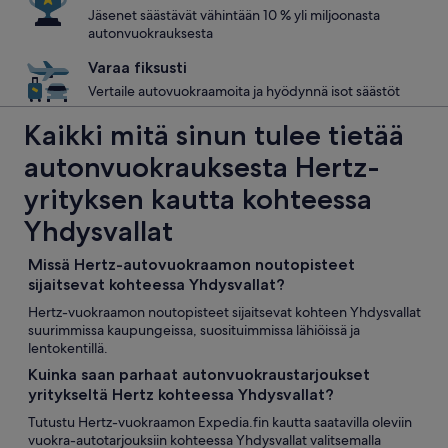
Jäsenet säästävät vähintään 10 % yli miljoonasta
autonvuokrauksesta
Varaa fiksusti
Vertaile autovuokraamoita ja hyödynnä isot säästöt
Kaikki mitä sinun tulee tietää
autonvuokrauksesta Hertz-
yrityksen kautta kohteessa
Yhdysvallat
Missä Hertz-autovuokraamon noutopisteet
sijaitsevat kohteessa Yhdysvallat?
Hertz-vuokraamon noutopisteet sijaitsevat kohteen Yhdysvallat
suurimmissa kaupungeissa, suosituimmissa lähiöissä ja
lentokentillä.
Kuinka saan parhaat autonvuokraustarjoukset
yritykseltä Hertz kohteessa Yhdysvallat?
Tutustu Hertz-vuokraamon Expedia.fin kautta saatavilla oleviin
vuokra-autotarjouksiin kohteessa Yhdysvallat valitsemalla