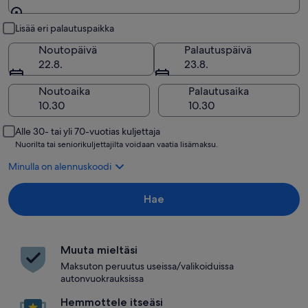
Nouto ja palautus
Lisää eri palautuspaikka
Noutopäivä
Palautuspäivä
22.8.
23.8.
Noutoaika
Palautusaika
Alle 30- tai yli 70-vuotias kuljettaja
Nuorilta tai seniorikuljettajilta voidaan vaatia lisämaksu.
Minulla on alennuskoodi
Hae
Muuta mieltäsi
Maksuton peruutus useissa/valikoiduissa
autonvuokrauksissa
Hemmottele itseäsi